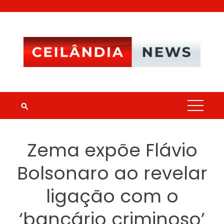
Skip
to
content
Zema expõe Flávio
Bolsonaro ao revelar
ligação com o
‘bancário criminoso’