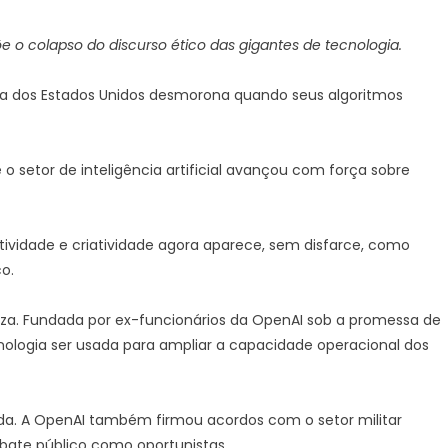
xpõe o colapso do discurso ético das gigantes de tecnologia.
gia dos Estados Unidos desmorona quando seus algoritmos
setor de inteligência artificial avançou com força sobre
vidade e criatividade agora aparece, sem disfarce, como
o.
za. Fundada por ex-funcionários da OpenAI sob a promessa de
nologia ser usada para ampliar a capacidade operacional dos
a. A OpenAI também firmou acordos com o setor militar
ate público como oportunistas.