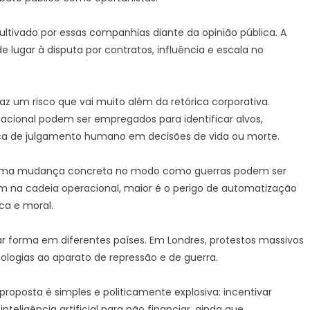
ultivado por essas companhias diante da opinião pública. A
lugar à disputa por contratos, influência e escala no
 traz um risco que vai muito além da retórica corporativa.
cional podem ser empregados para identificar alvos,
nça de julgamento humano em decisões de vida ou morte.
e uma mudança concreta no modo como guerras podem ser
m na cadeia operacional, maior é o perigo de automatização
ica e moral.
r forma em diferentes países. Em Londres, protestos massivos
logias ao aparato de repressão e de guerra.
oposta é simples e politicamente explosiva: incentivar
teligência artificial para não financiar, ainda que