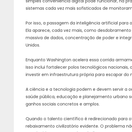
simples conveniência digital pode funcionar, na p
sistemas cada vez mais sofisticados de monitoram
Por isso, a passagem da inteligência artificial par
Ela aparece, cada vez mais, como desdobrament
massiva de dados, concentração de poder e integ
Unidos.
Enquanto Washington acelera essa corrida armamentis
Isso inclui fortalecer polos tecnológicos nacionai
investir em infraestrutura própria para escapar do
A ciência e a tecnologia podem e devem servir a ou
saúde pública, educação e planejamento urbano são 
ganhos sociais concretos e amplos.
Quando o talento científico é redirecionado para o
rebaixamento civilizatório evidente. O problema n