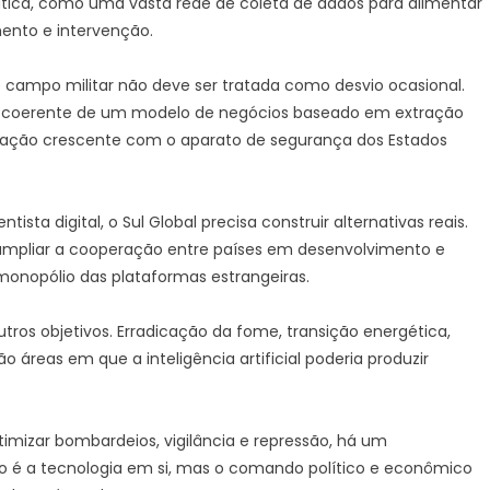
rática, como uma vasta rede de coleta de dados para alimentar
ento e intervenção.
a o campo militar não deve ser tratada como desvio ocasional.
o coerente de um modelo de negócios baseado em extração
ração crescente com o aparato de segurança dos Estados
ta digital, o Sul Global precisa construir alternativas reais.
s, ampliar a cooperação entre países em desenvolvimento e
 monopólio das plataformas estrangeiras.
tros objetivos. Erradicação da fome, transição energética,
áreas em que a inteligência artificial poderia produzir
timizar bombardeios, vigilância e repressão, há um
ão é a tecnologia em si, mas o comando político e econômico