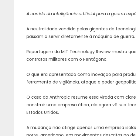
A corrida da inteligência artificial para a guerra e
A neutralidade vendida pelas gigantes de tecnolo
passam a servir diretamente à máquina de guerra.
Reportagem da MIT Technology Review mostra que o 
contratos militares com o Pentágono.
O que era apresentado como inovação para produti
ferramenta de vigilância, ataque e poder geopolític
O caso da Anthropic resume essa virada com clare
construir uma empresa ética, ela agora vê sua tec
Estados Unidos.
A mudança não atinge apenas uma empresa isolad
norte-americano, em movimentos descritos no deb