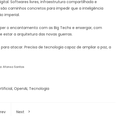
tal. Softwares livres, infraestrutura compartilhada e
 são caminhos concretos para impedir que a inteligência
o imperial.
 romper o encantamento com as Big Techs e enxergar, com
 estar a arquitetura das novas guerras.
ara atacar. Precisa de tecnologia capaz de ampliar a paz, a
o: Afonso Santos
tificial
,
OpenAI
,
Tecnologia
rev
Next