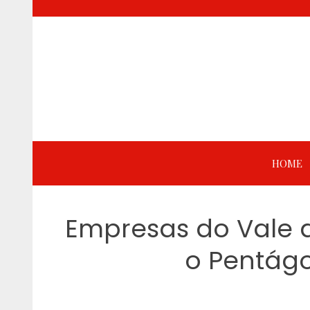
Skip
to
content
HOME
Empresas do Vale d
o Pentágo