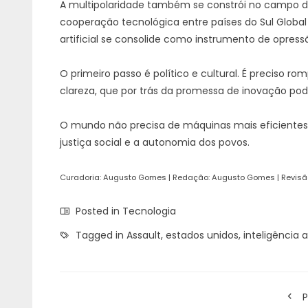
A multipolaridade também se constrói no campo digi
cooperação tecnológica entre países do Sul Global
artificial se consolide como instrumento de opressã
O primeiro passo é político e cultural. É preciso
clareza, que por trás da promessa de inovação pode
O mundo não precisa de máquinas mais eficientes p
justiça social e a autonomia dos povos.
Curadoria: Augusto Gomes | Redação: Augusto Gomes | Revisã
Posted in
Tecnologia
Tagged in
Assault
,
estados unidos
,
inteligência ar
P