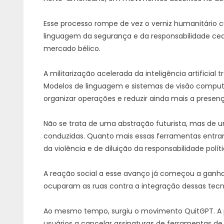
Esse processo rompe de vez o verniz humanitário c
linguagem da segurança e da responsabilidade cede 
mercado bélico.
A militarização acelerada da inteligência artificial
Modelos de linguagem e sistemas de visão computa
organizar operações e reduzir ainda mais a prese
Não se trata de uma abstração futurista, mas d
conduzidas. Quanto mais essas ferramentas entra
da violência e de diluição da responsabilidade polít
A reação social a esse avanço já começou a ganha
ocuparam as ruas contra a integração dessas tecno
Ao mesmo tempo, surgiu o movimento QuitGPT. A pr
usuários a cancelar assinaturas de ferramentas de in