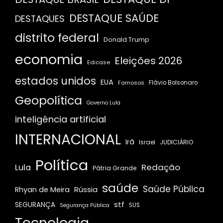
DESTAQUE SAÚDE
DESTAQUES
distrito federal
Donald Trump
economia
Eleições 2026
Edicase
estados unidos
EUA
Famosos
Flávio Bolsonaro
Geopolítica
Governo Lula
inteligência artificial
INTERNACIONAL
Irã
JUDICIÁRIO
Israel
Política
Redação
Lula
Pátria Grande
saúde
Saúde Pública
Rússia
Rhyan de Meira
stf
SEGURANÇA
SUS
Segurança Pública
Tecnologia