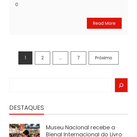
0
Read More
Paginação
1
2
…
7
Próximo
de
posts
Search
DESTAQUES
Museu Nacional recebe a
Bienal Internacional do Livro