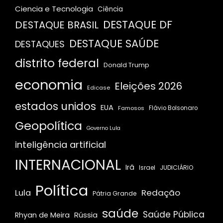
Ciencia e Tecnologia
Ciência
DESTAQUE DF
DESTAQUE BRASIL
DESTAQUE SAÚDE
DESTAQUES
distrito federal
Donald Trump
economia
Eleições 2026
Edicase
estados unidos
EUA
Famosos
Flávio Bolsonaro
Geopolítica
Governo Lula
inteligência artificial
INTERNACIONAL
Irã
JUDICIÁRIO
Israel
Política
Redação
Lula
Pátria Grande
saúde
Saúde Pública
Rússia
Rhyan de Meira