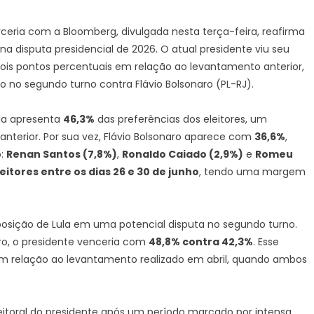
rceria com a Bloomberg, divulgada nesta terça-feira, reafirma
 na disputa presidencial de 2026. O atual presidente viu seu
ois pontos percentuais em relação ao levantamento anterior,
no segundo turno contra Flávio Bolsonaro (PL-RJ).
ula apresenta
46,3%
das preferências dos eleitores, um
nterior. Por sua vez, Flávio Bolsonaro aparece com
36,6%
,
o:
Renan Santos (7,8%)
,
Ronaldo Caiado (2,9%)
e
Romeu
leitores entre os dias 26 e 30 de junho
, tendo uma margem
osição de Lula em uma potencial disputa no segundo turno.
ro, o presidente venceria com
48,8% contra 42,3%
. Esse
em relação ao levantamento realizado em abril, quando ambos
itoral do presidente após um período marcado por intensa