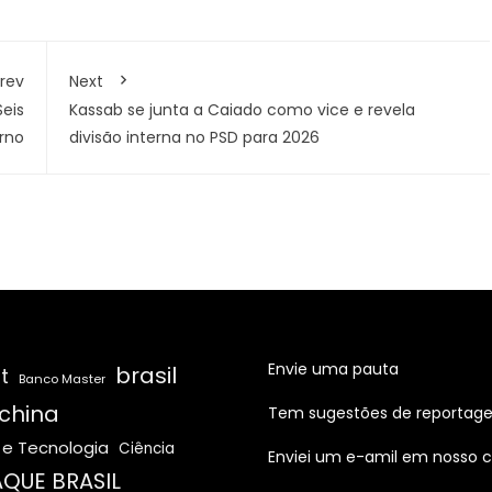
rev
Next
Seis
Kassab se junta a Caiado como vice e revela
urno
divisão interna no PSD para 2026
Envie uma pauta
brasil
t
Banco Master
china
Tem sugestões de reportag
 e Tecnologia
Ciência
Enviei um e-amil em nosso c
QUE BRASIL