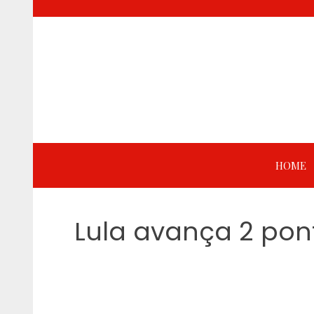
Skip
to
content
HOME
Lula avança 2 pont