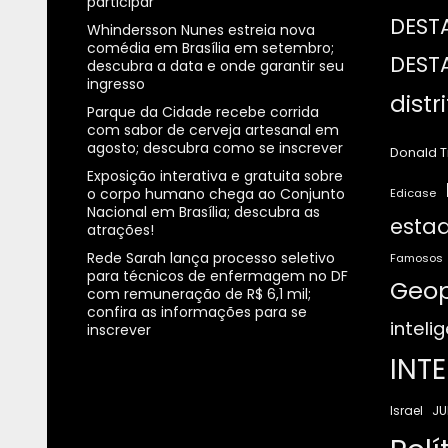
participar
DEST
Whindersson Nunes estreia nova
comédia em Brasília em setembro;
DEST
descubra a data e onde garantir seu
ingresso
distr
Parque da Cidade recebe corrida
com sabor de cerveja artesanal em
agosto; descubra como se inscrever
Donald 
Exposição interativa e gratuita sobre
o corpo humano chega ao Conjunto
Edicase
Nacional em Brasília; descubra as
estad
atrações!
Rede Sarah lança processo seletivo
Famosos
para técnicos de enfermagem no DF
Geop
com remuneração de R$ 6,1 mil;
confira as informações para se
intelig
inscrever
INT
JU
Israel