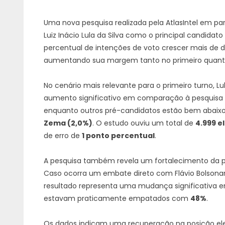
Uma nova pesquisa realizada pela AtlasIntel em pa
Luiz Inácio Lula da Silva como o principal candidato
percentual de intenções de voto crescer mais de d
aumentando sua margem tanto no primeiro quanto 
No cenário mais relevante para o primeiro turno, L
aumento significativo em comparação à pesquisa a
enquanto outros pré-candidatos estão bem abaix
Zema (2,0%)
. O estudo ouviu um total de
4.999 e
de erro de
1 ponto percentual
.
A pesquisa também revela um fortalecimento da p
Caso ocorra um embate direto com Flávio Bolsona
resultado representa uma mudança significativa 
estavam praticamente empatados com
48%
.
Os dados indicam uma recuperação na posição ele