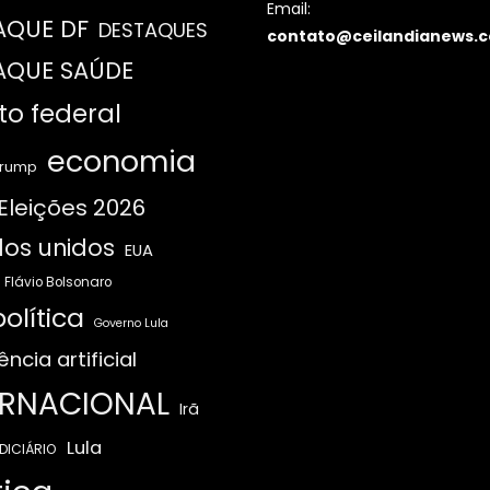
Email:
AQUE DF
DESTAQUES
contato@ceilandianews.c
AQUE SAÚDE
ito federal
economia
Trump
Eleições 2026
os unidos
EUA
Flávio Bolsonaro
olítica
Governo Lula
ência artificial
ERNACIONAL
Irã
Lula
DICIÁRIO