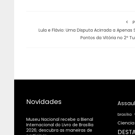
P
Lula e Flávio: Uma Disputa Acirrada a Apenas 
Pontos da Vitória no 2º T
Novidades
Assaul
brasília
Museu Nacional recebe a Bienal
Ciencia
Internacional do Livro de Brasília
2026; descubra as maneiras de
DESTA