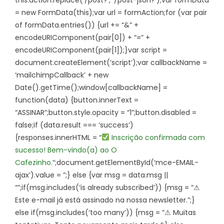
this.action.replace(‘/post?’, ‘/post-json?’);var formData
= new FormData(this);var url = formAction;for (var pair
of formData.entries()) {url += “&” +
encodeURIComponent(pair[0]) + “=” +
encodeURIComponent(pair[1]);}var script =
document.createElement(‘script’);var callbackName =
‘mailchimpCallback’ + new
Date().getTime();window[callbackName] =
function(data) {button.innerText =
“ASSINAR”;button.style.opacity = “1”;button.disabled =
false;if (data.result === ‘success’)
{responses.innerHTML = “
Inscrição confirmada com
sucesso! Bem-vindo(a) ao O
Cafezinho.
“;document.getElementById(‘mce-EMAIL-
ajax’).value = ”;} else {var msg = data.msg ||
“”;if(msg.includes(‘is already subscribed’)) {msg = “⚠
Este e-mail já está assinado na nossa newsletter.”;}
else if(msg.includes(‘too many’)) {msg = “⚠ Muitas