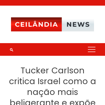
Skip
to
content
Tucker Carlson
critica Israel como a
nação mais
beligerante e expõe