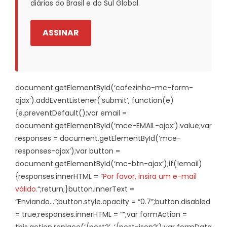
diárias do Brasil e do Sul Global.
ASSINAR
document.getElementById(‘cafezinho-mc-form-
ajax’).addEventListener(‘submit’, function(e)
{e.preventDefault();var email =
document.getElementById(‘mce-EMAIL-ajax’).value;var
responses = document.getElementById(‘mce-
responses-ajax’);var button =
document.getElementById(‘mc-btn-ajax’);if(!email)
{responses.innerHTML = “
Por favor, insira um e-mail
válido.
“;return;}button.innerText =
“Enviando…”;button.style.opacity = “0.7”;button.disabled
= true;responses.innerHTML = “”;var formAction =