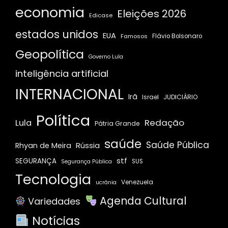
economia
Eleições 2026
Edicase
estados unidos
EUA
Famosos
Flávio Bolsonaro
Geopolítica
Governo Lula
inteligência artificial
INTERNACIONAL
Irã
JUDICIÁRIO
Israel
Política
Redação
Lula
Pátria Grande
saúde
Saúde Pública
Rússia
Rhyan de Meira
stf
SEGURANÇA
SUS
Segurança Pública
Tecnologia
Venezuela
ucrânia
Agenda Cultural
Variedades
Notícias