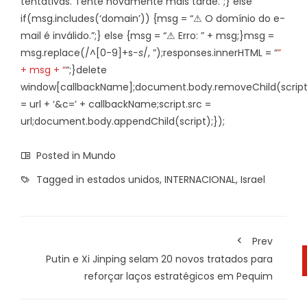
tentativas. Tente novamente mais tarde.”;} else
if(msg.includes(‘domain’)) {msg = “⚠ O domínio do e-
mail é inválido.”;} else {msg = “⚠ Erro: ” + msg;}msg =
msg.replace(/^[0-9]+s
-s
/, ”);responses.innerHTML = “
”
+ msg + “
“;}delete
window[callbackName];document.body.removeChild(script);
= url + ‘&c=’ + callbackName;script.src =
url;document.body.appendChild(script);});
Posted in
Mundo
Tagged in
estados unidos
,
INTERNACIONAL
,
Israel
Prev
Putin e Xi Jinping selam 20 novos tratados para
reforçar laços estratégicos em Pequim