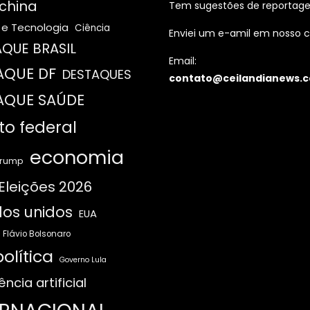
china
Tem sugestões de reportag
 e Tecnologia
Ciência
Enviei um e-amil em nosso c
QUE BRASIL
Email:
AQUE DF
DESTAQUES
contato@ceilandianews.c
AQUE SAÚDE
ito federal
economia
Trump
Eleições 2026
os unidos
EUA
Flávio Bolsonaro
olítica
Governo Lula
ência artificial