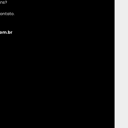
ens?
ontato.
om.br