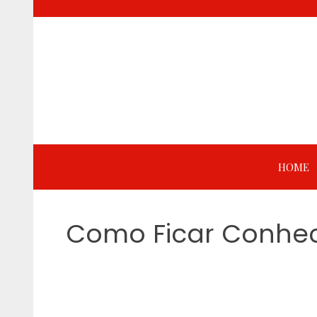
Skip
to
content
HOME
Como Ficar Conhec