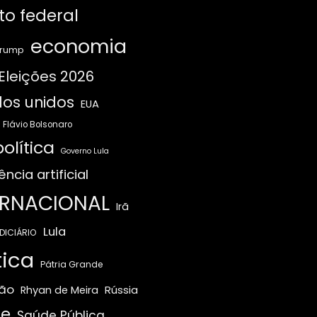
ito federal
economia
Trump
Eleições 2026
os unidos
EUA
Flávio Bolsonaro
olítica
Governo Lula
ência artificial
ERNACIONAL
Irã
Lula
DICIÁRIO
tica
Pátria Grande
ão
Rússia
Rhyan de Meira
e
Saúde Pública