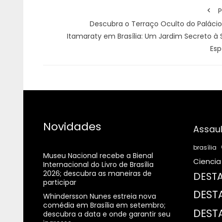
P
Descubra o Terraço Oculto do Palácio
Itamaraty em Brasília: Um Jardim Secreto à 
Esp
Novidades
Assaul
brasília
Museu Nacional recebe a Bienal
Ciencia
Internacional do Livro de Brasília
2026; descubra as maneiras de
DESTA
participar
DEST
Whindersson Nunes estreia nova
comédia em Brasília em setembro;
DEST
descubra a data e onde garantir seu