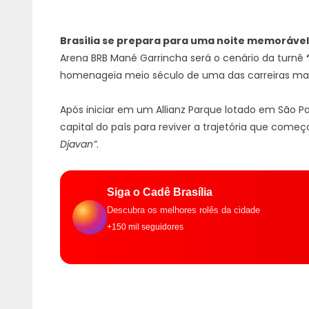
Brasília se prepara para uma noite memorável
Arena BRB Mané Garrincha será o cenário da turnê
homenageia meio século de uma das carreiras mai
Após iniciar em um Allianz Parque lotado em São Pa
capital do país para reviver a trajetória que com
Djavan”
.
Siga o Cadê Brasília
Descubra os melhores rolês da cidade
+150 mil seguidores