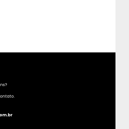
ens?
ontato.
om.br