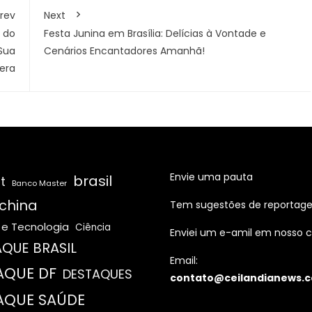
rev
Next
 do
Festa Junina em Brasília: Delícias à Vontade e
Sua
Cenários Encantadores Amanhã!
era
Envie uma pauta
brasil
t
Banco Master
china
Tem sugestões de reportag
 e Tecnologia
Ciência
Enviei um e-amil em nosso c
QUE BRASIL
Email:
AQUE DF
DESTAQUES
contato@ceilandianews.c
AQUE SAÚDE