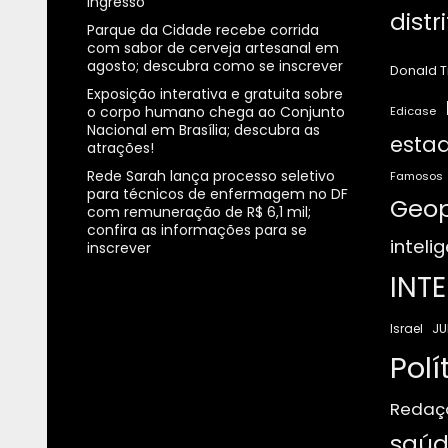
ingresso
distr
Parque da Cidade recebe corrida
com sabor de cerveja artesanal em
agosto; descubra como se inscrever
Donald 
Exposição interativa e gratuita sobre
o corpo humano chega ao Conjunto
Edicase
Nacional em Brasília; descubra as
estad
atrações!
Rede Sarah lança processo seletivo
Famosos
para técnicos de enfermagem no DF
Geop
com remuneração de R$ 6,1 mil;
confira as informações para se
intelig
inscrever
INT
JU
Israel
Polí
Redaç
saúd