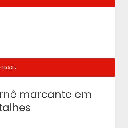
OLOGIA
urnê marcante em
talhes