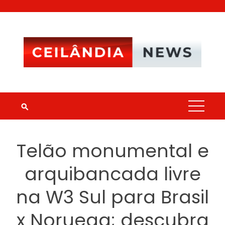
Skip
to
content
Telão monumental e
arquibancada livre
na W3 Sul para Brasil
x Noruega; descubra