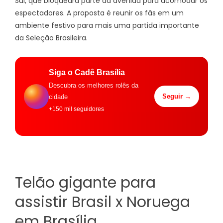
Sul, que bloqueará parte da avenida para acomodar os
espectadores. A proposta é reunir os fãs em um
ambiente festivo para mais uma partida importante
da Seleção Brasileira.
Siga o Cadê Brasília
Descubra os melhores rolês da
Seguir →
cidade
+150 mil seguidores
Telão gigante para
assistir Brasil x Noruega
em Brasília