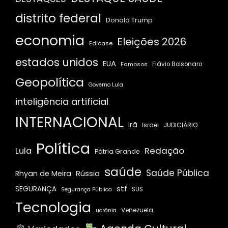
distrito federal
Donald Trump
economia
Eleições 2026
Edicase
estados unidos
EUA
Famosos
Flávio Bolsonaro
Geopolítica
Governo Lula
inteligência artificial
INTERNACIONAL
Irã
JUDICIÁRIO
Israel
Política
Redação
Lula
Pátria Grande
saúde
Saúde Pública
Rússia
Rhyan de Meira
stf
SEGURANÇA
SUS
Segurança Pública
Tecnologia
Venezuela
ucrânia