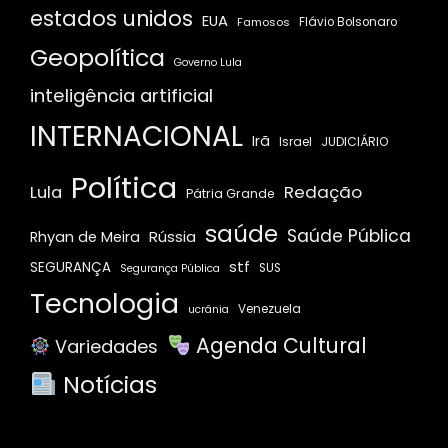
estados unidos
EUA
Famosos
Flávio Bolsonaro
Geopolítica
Governo Lula
inteligência artificial
INTERNACIONAL
Irã
JUDICIÁRIO
Israel
Política
Redação
Lula
Pátria Grande
saúde
Saúde Pública
Rússia
Rhyan de Meira
stf
SEGURANÇA
SUS
Segurança Pública
Tecnologia
Venezuela
ucrânia
Agenda Cultural
Variedades
Notícias