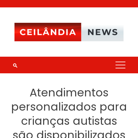
Skip
to
content
Atendimentos
personalizados para
crianças autistas
são disponibilizados