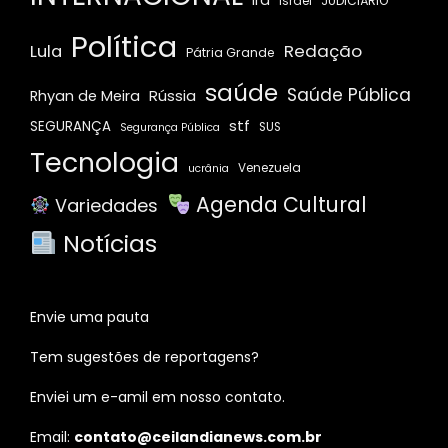
Irã
JUDICIÁRIO
Israel
Política
Redação
Lula
Pátria Grande
saúde
Saúde Pública
Rússia
Rhyan de Meira
stf
SEGURANÇA
SUS
Segurança Pública
Tecnologia
Venezuela
ucrânia
Agenda Cultural
Variedades
Notícias
Envie uma pauta
Tem sugestões de reportagens?
Enviei um e-amil em nosso contato.
Email:
contato@ceilandianews.com.br