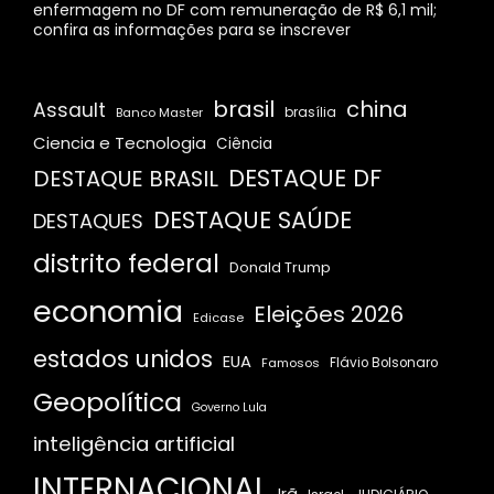
enfermagem no DF com remuneração de R$ 6,1 mil;
confira as informações para se inscrever
brasil
china
Assault
Banco Master
brasília
Ciencia e Tecnologia
Ciência
DESTAQUE DF
DESTAQUE BRASIL
DESTAQUE SAÚDE
DESTAQUES
distrito federal
Donald Trump
economia
Eleições 2026
Edicase
estados unidos
EUA
Famosos
Flávio Bolsonaro
Geopolítica
Governo Lula
inteligência artificial
INTERNACIONAL