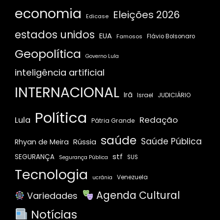
economia
Eleições 2026
Edicase
estados unidos
EUA
Famosos
Flávio Bolsonaro
Geopolítica
Governo Lula
inteligência artificial
INTERNACIONAL
Irã
JUDICIÁRIO
Israel
Política
Redação
Lula
Pátria Grande
saúde
Saúde Pública
Rússia
Rhyan de Meira
stf
SEGURANÇA
SUS
Segurança Pública
Tecnologia
Venezuela
ucrânia
Agenda Cultural
Variedades
Notícias