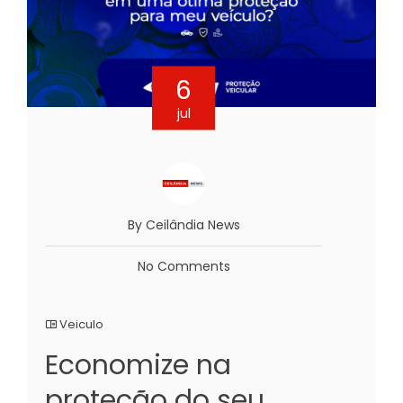
6
jul
By Ceilândia News
No Comments
Veiculo
Economize na
proteção do seu