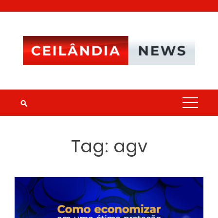
Skip
to
content
Tag:
agv