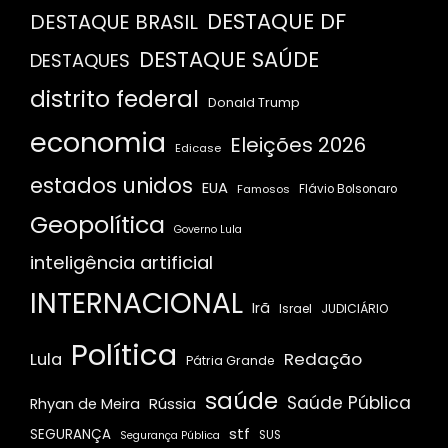
DESTAQUE DF
DESTAQUE BRASIL
DESTAQUE SAÚDE
DESTAQUES
distrito federal
Donald Trump
economia
Eleições 2026
Edicase
estados unidos
EUA
Famosos
Flávio Bolsonaro
Geopolítica
Governo Lula
inteligência artificial
INTERNACIONAL
Irã
JUDICIÁRIO
Israel
Política
Redação
Lula
Pátria Grande
saúde
Saúde Pública
Rússia
Rhyan de Meira
stf
SEGURANÇA
SUS
Segurança Pública