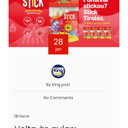
28
jan
By King post
No Comments
Geral