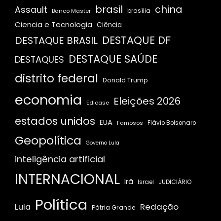
brasil
china
Assault
Banco Master
brasília
Ciencia e Tecnologia
Ciência
DESTAQUE DF
DESTAQUE BRASIL
DESTAQUE SAÚDE
DESTAQUES
distrito federal
Donald Trump
economia
Eleições 2026
Edicase
estados unidos
EUA
Famosos
Flávio Bolsonaro
Geopolítica
Governo Lula
inteligência artificial
INTERNACIONAL
Irã
JUDICIÁRIO
Israel
Política
Redação
Lula
Pátria Grande