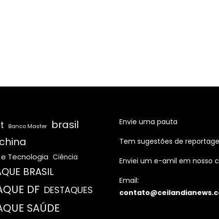
Envie uma pauta
brasil
t
Banco Master
china
Tem sugestões de reportag
 e Tecnologia
Ciência
Enviei um e-amil em nosso c
QUE BRASIL
Email:
AQUE DF
DESTAQUES
contato@ceilandianews.c
AQUE SAÚDE