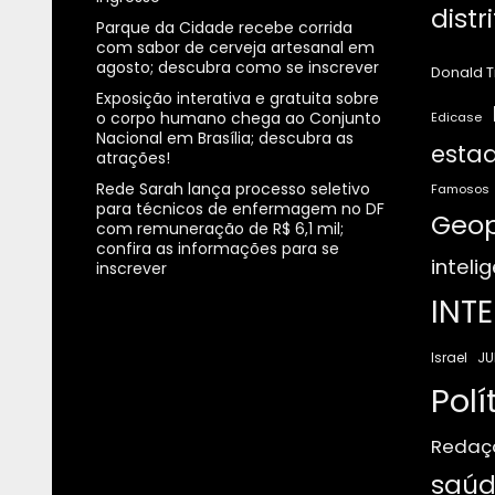
distr
Parque da Cidade recebe corrida
com sabor de cerveja artesanal em
agosto; descubra como se inscrever
Donald 
Exposição interativa e gratuita sobre
o corpo humano chega ao Conjunto
Edicase
Nacional em Brasília; descubra as
estad
atrações!
Rede Sarah lança processo seletivo
Famosos
para técnicos de enfermagem no DF
Geop
com remuneração de R$ 6,1 mil;
confira as informações para se
intelig
inscrever
INT
JU
Israel
Polí
Redaç
saúd