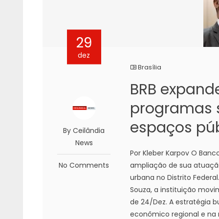
29
dez
Brasília
BRB expand
programas s
espaços púb
By Ceilândia
News
Por Kleber Karpov O Banco
No Comments
ampliação de sua atuaçã
urbana no Distrito Federa
Souza, a instituição mov
de 24/Dez. A estratégia 
econômico regional e na