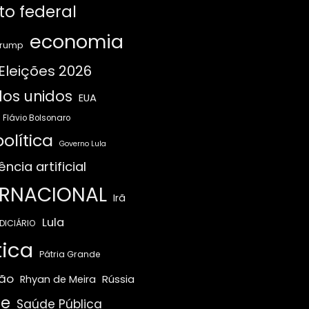
ito federal
economia
Trump
Eleições 2026
os unidos
EUA
Flávio Bolsonaro
olítica
Governo Lula
ência artificial
ERNACIONAL
Irã
Lula
DICIÁRIO
tica
Pátria Grande
ão
Rússia
Rhyan de Meira
e
Saúde Pública