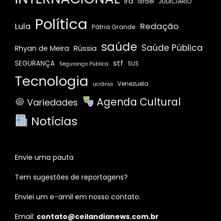
Irã
JUDICIÁRIO
Israel
Política
Redação
Lula
Pátria Grande
saúde
Saúde Pública
Rússia
Rhyan de Meira
stf
SEGURANÇA
SUS
Segurança Pública
Tecnologia
Venezuela
ucrânia
Agenda Cultural
Variedades
Notícias
Envie uma pauta
Tem sugestões de reportagens?
Enviei um e-amil em nosso contato.
Email:
contato@ceilandianews.com.br