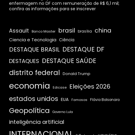
enfermagem no DF com remuneração de R$ 6,1 mil;
confira as informações para se inscrever
brasil
china
Assault
Banco Master
brasília
Ciencia e Tecnologia
Ciência
DESTAQUE DF
DESTAQUE BRASIL
DESTAQUE SAÚDE
DESTAQUES
distrito federal
Donald Trump
economia
Eleições 2026
Edicase
estados unidos
EUA
Famosos
Flávio Bolsonaro
Geopolítica
Governo Lula
inteligência artificial
INTERNACIONAL