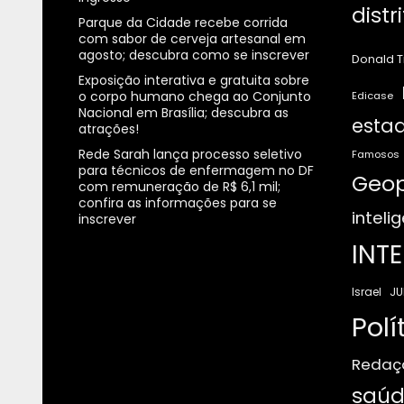
distr
Parque da Cidade recebe corrida
com sabor de cerveja artesanal em
agosto; descubra como se inscrever
Donald 
Exposição interativa e gratuita sobre
o corpo humano chega ao Conjunto
Edicase
Nacional em Brasília; descubra as
estad
atrações!
Rede Sarah lança processo seletivo
Famosos
para técnicos de enfermagem no DF
Geop
com remuneração de R$ 6,1 mil;
confira as informações para se
intelig
inscrever
INT
JU
Israel
Polí
Redaç
saúd