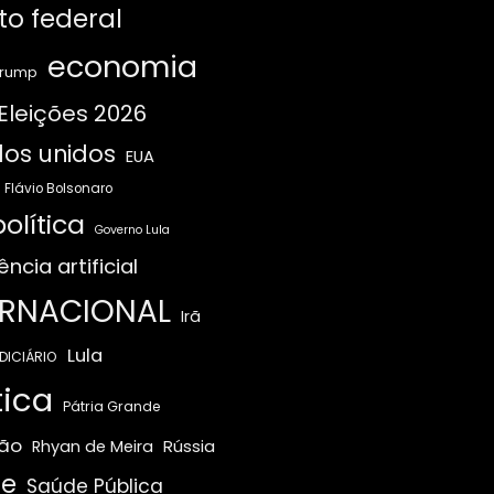
ito federal
economia
Trump
Eleições 2026
os unidos
EUA
Flávio Bolsonaro
olítica
Governo Lula
ência artificial
ERNACIONAL
Irã
Lula
DICIÁRIO
tica
Pátria Grande
ão
Rússia
Rhyan de Meira
e
Saúde Pública