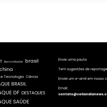
Envie uma pauta
brasil
t
Banco Master
china
Tem sugestões de reportag
 e Tecnologia
Ciência
Enviei um e-amil em nosso c
QUE BRASIL
Email:
AQUE DF
DESTAQUES
contato@ceilandianews.c
AQUE SAÚDE