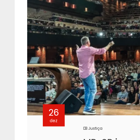
26
dez
Justiça