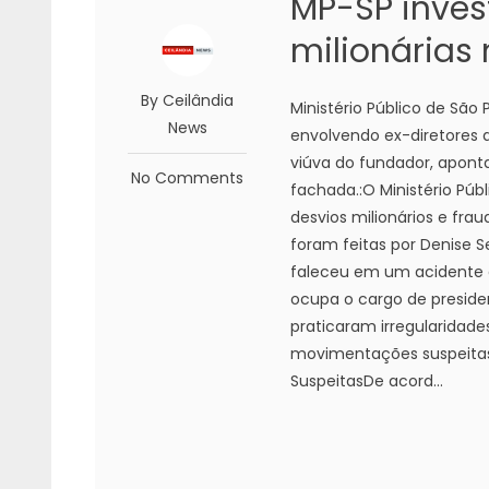
MP-SP inves
milionárias 
By Ceilândia
Ministério Público de São
News
envolvendo ex-diretores da
viúva do fundador, aponta
No Comments
fachada.:O Ministério Púb
desvios milionários e fra
foram feitas por Denise Se
faleceu em um acidente 
ocupa o cargo de presiden
praticaram irregularidade
movimentações suspeitas
SuspeitasDe acord...