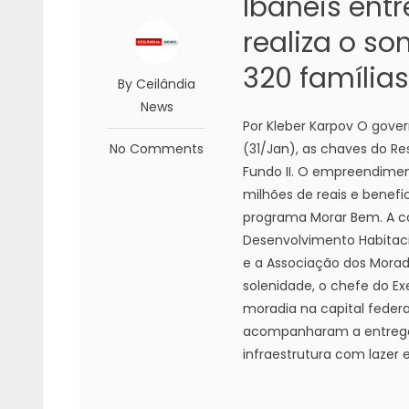
Ibaneis ent
realiza o s
320 famílias
By Ceilândia
News
Por Kleber Karpov O gove
No Comments
(31/Jan), as chaves do Re
Fundo II. O empreendiment
milhões de reais e benef
programa Morar Bem. A c
Desenvolvimento Habitaci
e a Associação dos Morad
solenidade, o chefe do Ex
moradia na capital federa
acompanharam a entrega 
infraestrutura com lazer 