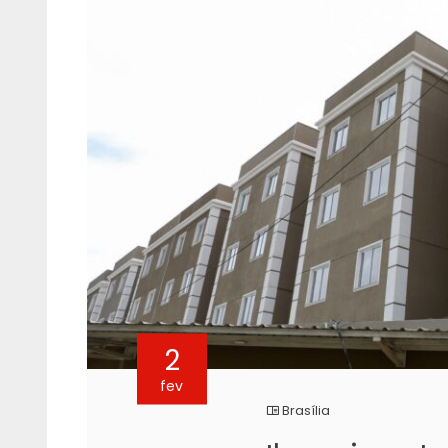
2
fev
Brasília