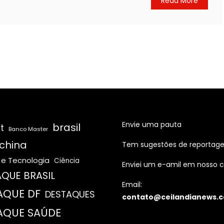
Read More
Envie uma pauta
brasil
t
Banco Master
china
Tem sugestões de reportag
 e Tecnologia
Ciência
Enviei um e-amil em nosso c
QUE BRASIL
Email:
AQUE DF
DESTAQUES
contato@ceilandianews.c
AQUE SAÚDE