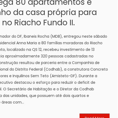
rega 80 apartamentos e
onho da casa própria para
 no Riacho Fundo II.
rnador do DF, Ibaneis Rocha (MDB), entregou neste sábado
sidencial Anna Maria a 80 famílias moradoras do Riacho
o, localizado na QS 12, recebeu investimento de 13
icia aproximadamente 320 pessoas cadastradas no
onstrução resultou de parceria entre a Companhia de
onal do Distrito Federal (Codhab), a construtora Concreto
ores e Inquilinos Sem Teto (Amisteto-DF). Durante a
ecutivo destacou o esforço para reduzir o deficit de
l. O Secretário de Habitação e o Diretor da Codhab
das unidades, que possuem até dois quartos e
e áreas com...