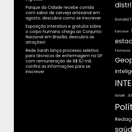
distr
Parque da Cidade recebe corrida
com sabor de cerveja artesanal em
agosto; descubra como se inscrever
Donald 
Exposição interativa e gratuita sobre
o corpo humano chega ao Conjunto
Edicase
Nacional em Brasília; descubra as
estad
atrações!
Rede Sarah lança processo seletivo
Famosos
para técnicos de enfermagem no DF
Geop
com remuneração de R$ 6,1 mil;
confira as informações para se
intelig
inscrever
INT
JU
Israel
Polí
Redaç
saúd