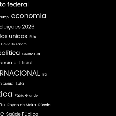
ito federal
economia
Trump
Eleições 2026
os unidos
EUA
Flávio Bolsonaro
olítica
Governo Lula
ência artificial
ERNACIONAL
Irã
Lula
DICIÁRIO
tica
Pátria Grande
ão
Rússia
Rhyan de Meira
e
Saúde Pública