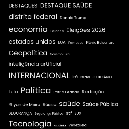
DESTAQUE SAÚDE
DESTAQUES
distrito federal
Donald Trump
economia
Eleições 2026
Edicase
estados unidos
EUA
Famosos
Flávio Bolsonaro
Geopolítica
Governo Lula
inteligência artificial
INTERNACIONAL
Irã
JUDICIÁRIO
Israel
Política
Redação
Lula
Pátria Grande
saúde
Saúde Pública
Rússia
Rhyan de Meira
stf
SEGURANÇA
SUS
Segurança Pública
Tecnologia
Venezuela
ucrânia