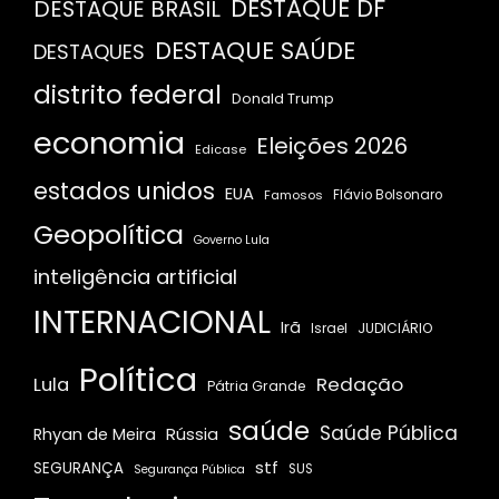
DESTAQUE DF
DESTAQUE BRASIL
DESTAQUE SAÚDE
DESTAQUES
distrito federal
Donald Trump
economia
Eleições 2026
Edicase
estados unidos
EUA
Famosos
Flávio Bolsonaro
Geopolítica
Governo Lula
inteligência artificial
INTERNACIONAL
Irã
JUDICIÁRIO
Israel
Política
Redação
Lula
Pátria Grande
saúde
Saúde Pública
Rússia
Rhyan de Meira
stf
SEGURANÇA
SUS
Segurança Pública