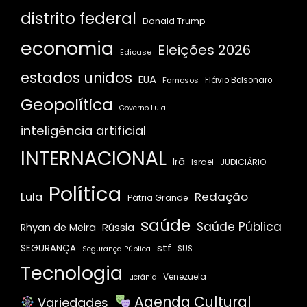
distrito federal
Donald Trump
economia
Eleições 2026
Edicase
estados unidos
EUA
Famosos
Flávio Bolsonaro
Geopolítica
Governo Lula
inteligência artificial
INTERNACIONAL
Irã
JUDICIÁRIO
Israel
Política
Redação
Lula
Pátria Grande
saúde
Saúde Pública
Rússia
Rhyan de Meira
stf
SEGURANÇA
SUS
Segurança Pública
Tecnologia
Venezuela
ucrânia
Agenda Cultural
Variedades