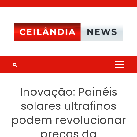
Skip
to
content
Inovação: Painéis
solares ultrafinos
podem revolucionar
preços da