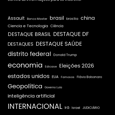
brasil
china
Assault
Banco Master
brasília
Ciencia e Tecnologia
Ciência
DESTAQUE DF
DESTAQUE BRASIL
DESTAQUE SAÚDE
DESTAQUES
distrito federal
Donald Trump
economia
Eleições 2026
Edicase
estados unidos
EUA
Famosos
Flávio Bolsonaro
Geopolítica
Governo Lula
inteligência artificial
INTERNACIONAL
Irã
JUDICIÁRIO
Israel