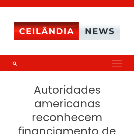
Skip
to
content
Autoridades
americanas
reconhecem
financiamento de