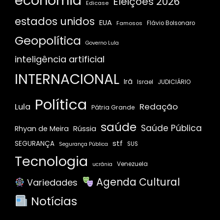
economia
Eleições 2026
Edicase
estados unidos
EUA
Famosos
Flávio Bolsonaro
Geopolítica
Governo Lula
inteligência artificial
INTERNACIONAL
Irã
JUDICIÁRIO
Israel
Política
Redação
Lula
Pátria Grande
saúde
Saúde Pública
Rússia
Rhyan de Meira
stf
SEGURANÇA
SUS
Segurança Pública
Tecnologia
Venezuela
ucrânia
Agenda Cultural
Variedades
Notícias