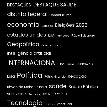
DESTAQUE SAÚDE
DESTAQUES
distrito federal
Donald Trump
economia
Eleições 2026
Edicase
estados unidos
EUA
Famosos
Flávio Bolsonaro
Geopolítica
Governo Lula
inteligência artificial
INTERNACIONAL
Irã
JUDICIÁRIO
Israel
Política
Redação
Lula
Pátria Grande
saúde
Saúde Pública
Rússia
Rhyan de Meira
stf
SEGURANÇA
SUS
Segurança Pública
Tecnologia
Venezuela
ucrânia