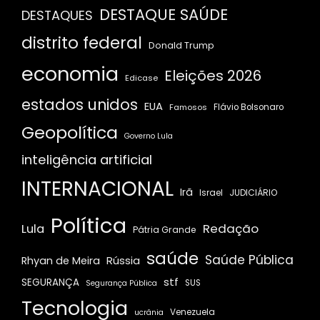
DESTAQUE SAÚDE
DESTAQUES
distrito federal
Donald Trump
economia
Eleições 2026
Edicase
estados unidos
EUA
Famosos
Flávio Bolsonaro
Geopolítica
Governo Lula
inteligência artificial
INTERNACIONAL
Irã
JUDICIÁRIO
Israel
Política
Redação
Lula
Pátria Grande
saúde
Saúde Pública
Rússia
Rhyan de Meira
stf
SEGURANÇA
SUS
Segurança Pública
Tecnologia
Venezuela
ucrânia