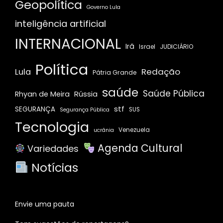
Geopolítica
Governo Lula
inteligência artificial
INTERNACIONAL
Irã
JUDICIÁRIO
Israel
Política
Redação
Lula
Pátria Grande
saúde
Saúde Pública
Rússia
Rhyan de Meira
stf
SEGURANÇA
SUS
Segurança Pública
Tecnologia
Venezuela
ucrânia
Agenda Cultural
Variedades
Notícias
Envie uma pauta