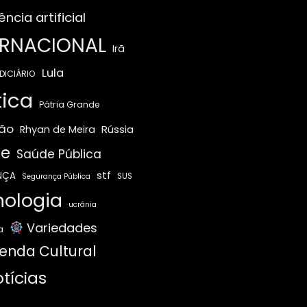
ência artificial
ERNACIONAL
Irã
Lula
DICIÁRIO
tica
Pátria Grande
ão
Rússia
Rhyan de Meira
e
Saúde Pública
stf
NÇA
SUS
Segurança Pública
nologia
ucrânia
Variedades
a
enda Cultural
tícias