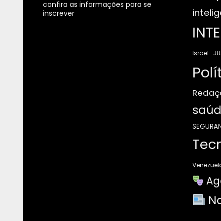
confira as informações para se
intelig
inscrever
INT
JU
Israel
Polí
Redaç
saúd
SEGURA
Tec
Venezuel
Ag
No