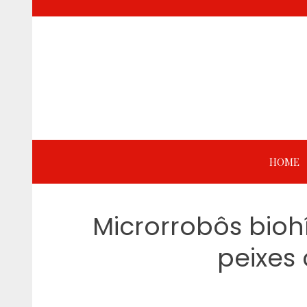
Skip
to
content
HOME
Microrrobôs bioh
peixes