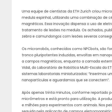
Uma equipe de cientistas da ETH Zurich criou micr
medula espinhal, utilizando uma combinação de c
magnéticos. Essa inovação dispensa o uso de eletro
tratamento de lesões na medula. Os achados, publi
zebra e camundongos com lesões severas conseg
Os microrrobôs, conhecidos como NPCbots, são form
tronco pluripotentes induzidas, envoltas em nanop
a campos magnéticos, enquanto a camada externa c
Vidal, do Laboratório de Robótica Multi-Escala da E
sistemas laboratoriais miniaturizados: “Inserimos u
nanopartículas e aguardamos que se conectem”.
Após apenas trinta minutos, conforme reportado p
micrômetros e está pronto para utilização. A prod
e milhões para experimentos com animais. Nos peixe
seguida pela aplicação de campos eletromagnético