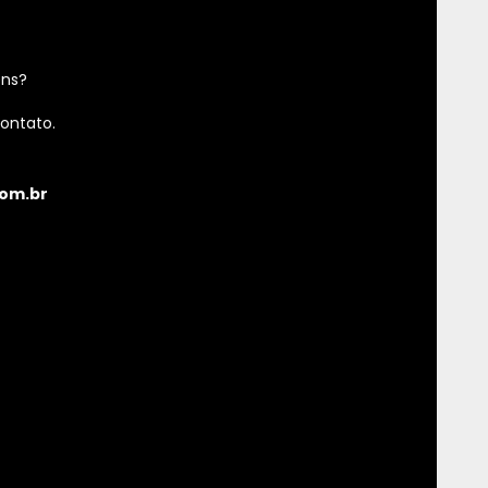
ens?
ontato.
om.br