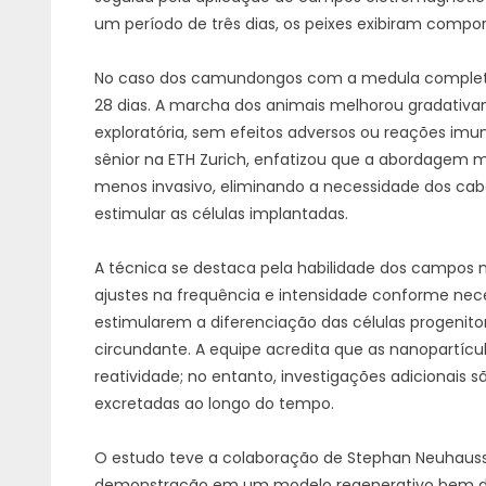
um período de três dias, os peixes exibiram compo
No caso dos camundongos com a medula completa
28 dias. A marcha dos animais melhorou gradativ
exploratória, sem efeitos adversos ou reações imun
sênior na ETH Zurich, enfatizou que a abordagem 
menos invasivo, eliminando a necessidade dos cabo
estimular as células implantadas.
A técnica se destaca pela habilidade dos campos 
ajustes na frequência e intensidade conforme neces
estimularem a diferenciação das células progenito
circundante. A equipe acredita que as nanopartícul
reatividade; no entanto, investigações adicionais 
excretadas ao longo do tempo.
O estudo teve a colaboração de Stephan Neuhauss e
demonstração em um modelo regenerativo bem defi