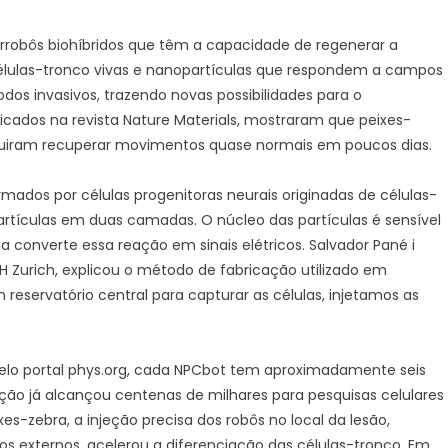
orrobôs biohíbridos que têm a capacidade de regenerar a
élulas-tronco vivas e nanopartículas que respondem a campos
dos invasivos, trazendo novas possibilidades para o
cados na revista Nature Materials, mostraram que peixes-
uiram recuperar movimentos quase normais em poucos dias.
ados por células progenitoras neurais originadas de células-
artículas em duas camadas. O núcleo das partículas é sensível
onverte essa reação em sinais elétricos. Salvador Pané i
TH Zurich, explicou o método de fabricação utilizado em
m reservatório central para capturar as células, injetamos as
elo portal phys.org, cada NPCbot tem aproximadamente seis
ução já alcançou centenas de milhares para pesquisas celulares
s-zebra, a injeção precisa dos robôs no local da lesão,
s externos, acelerou a diferenciação das células-tronco. Em