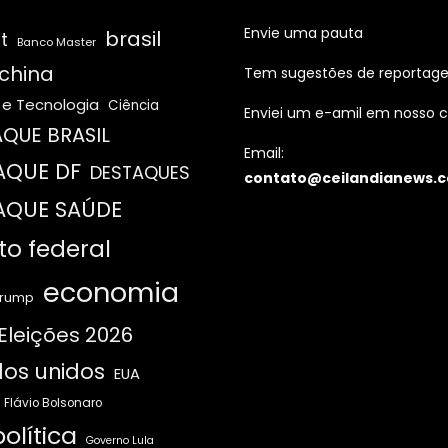
Envie uma pauta
brasil
t
Banco Master
china
Tem sugestões de reportag
 e Tecnologia
Ciência
Enviei um e-amil em nosso c
QUE BRASIL
Email:
AQUE DF
DESTAQUES
contato@ceilandianews.c
AQUE SAÚDE
ito federal
economia
Trump
Eleições 2026
os unidos
EUA
Flávio Bolsonaro
olítica
Governo Lula