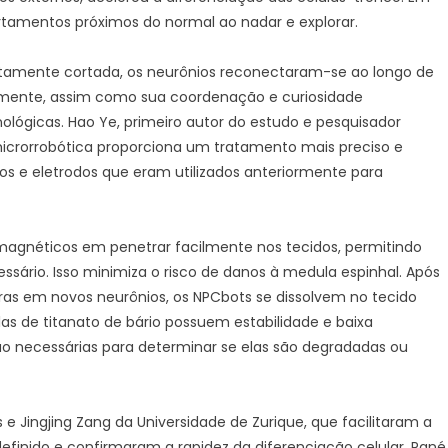
rtamentos próximos do normal ao nadar e explorar.
mente cortada, os neurônios reconectaram-se ao longo de
amente, assim como sua coordenação e curiosidade
ológicas. Hao Ye, primeiro autor do estudo e pesquisador
microrrobótica proporciona um tratamento mais preciso e
s e eletrodos que eram utilizados anteriormente para
magnéticos em penetrar facilmente nos tecidos, permitindo
sário. Isso minimiza o risco de danos à medula espinhal. Após
ras em novos neurônios, os NPCbots se dissolvem no tecido
as de titanato de bário possuem estabilidade e baixa
são necessárias para determinar se elas são degradadas ou
 Jingjing Zang da Universidade de Zurique, que facilitaram a
nido e confirmaram a rapidez da diferenciação celular. Pané