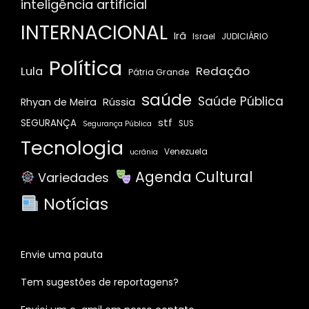
inteligência artificial
INTERNACIONAL
Irã
JUDICIÁRIO
Israel
Política
Redação
Lula
Pátria Grande
saúde
Saúde Pública
Rússia
Rhyan de Meira
stf
SEGURANÇA
SUS
Segurança Pública
Tecnologia
Venezuela
ucrânia
Agenda Cultural
Variedades
Notícias
Envie uma pauta
Tem sugestões de reportagens?