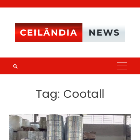
Skip
to
content
Tag:
Cootall