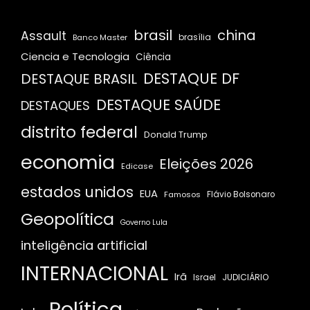
brasil
china
Assault
Banco Master
brasília
Ciencia e Tecnologia
Ciência
DESTAQUE DF
DESTAQUE BRASIL
DESTAQUE SAÚDE
DESTAQUES
distrito federal
Donald Trump
economia
Eleições 2026
Edicase
estados unidos
EUA
Famosos
Flávio Bolsonaro
Geopolítica
Governo Lula
inteligência artificial
INTERNACIONAL
Irã
JUDICIÁRIO
Israel
Política