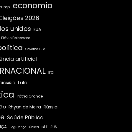
economia
Trump
Eleições 2026
os unidos
EUA
Flávio Bolsonaro
olítica
Governo Lula
ência artificial
ERNACIONAL
Irã
Lula
DICIÁRIO
tica
Pátria Grande
ão
Rússia
Rhyan de Meira
e
Saúde Pública
stf
NÇA
SUS
Segurança Pública