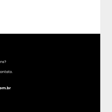
ens?
ontato.
om.br