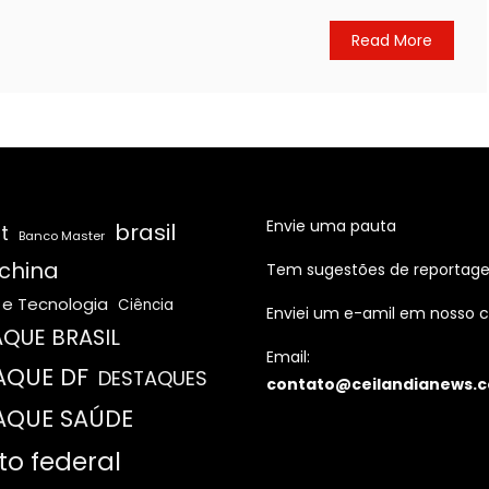
Read More
Envie uma pauta
brasil
t
Banco Master
china
Tem sugestões de reportag
 e Tecnologia
Ciência
Enviei um e-amil em nosso c
QUE BRASIL
Email:
AQUE DF
DESTAQUES
contato@ceilandianews.c
AQUE SAÚDE
ito federal