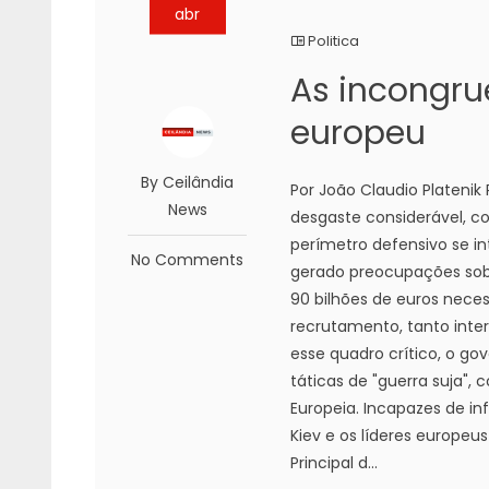
abr
Politica
As incongru
europeu
By Ceilândia
Por João Claudio Platenik 
News
desgaste considerável, c
perímetro defensivo se i
No Comments
gerado preocupações sobr
90 bilhões de euros neces
recrutamento, tanto inte
esse quadro crítico, o g
táticas de "guerra suja",
Europeia. Incapazes de inf
Kiev e os líderes europeus
Principal d...