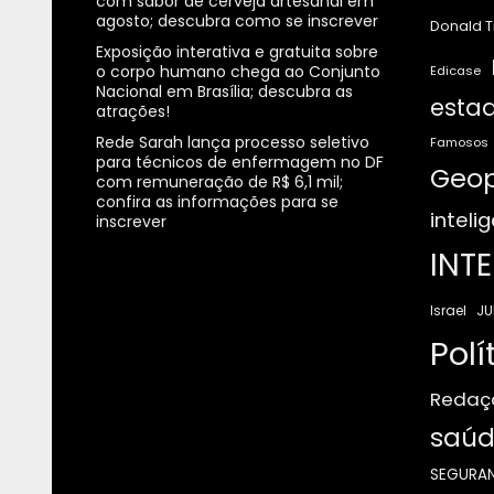
com sabor de cerveja artesanal em
agosto; descubra como se inscrever
Donald 
Exposição interativa e gratuita sobre
o corpo humano chega ao Conjunto
Edicase
Nacional em Brasília; descubra as
estad
atrações!
Rede Sarah lança processo seletivo
Famosos
para técnicos de enfermagem no DF
Geop
com remuneração de R$ 6,1 mil;
confira as informações para se
intelig
inscrever
INT
JU
Israel
Polí
Redaç
saúd
SEGURA