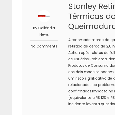
Stanley Reti
Térmicas do
Queimadur
By Ceilândia
News
A renomada marca de garr
No Comments
retirada de cerca de 2,6
Action após relatos de 
de usuários.Problema Id
Produtos de Consumo dos 
dos dois modelos podem 
um risco significativo de
relacionadas ao problem
confirmados.Impacto no M
(equivalente a R$ 120 e R
incidente levanta questio