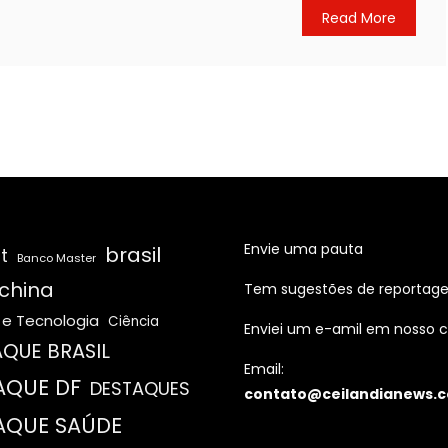
Read More
Envie uma pauta
brasil
t
Banco Master
china
Tem sugestões de reportag
 e Tecnologia
Ciência
Enviei um e-amil em nosso c
QUE BRASIL
Email:
AQUE DF
DESTAQUES
contato@ceilandianews.c
AQUE SAÚDE