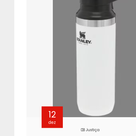
12
dez
Justiça