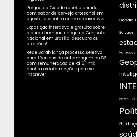
distr
Parque da Cidade recebe corrida
com sabor de cerveja artesanal em
agosto; descubra como se inscrever
Donald 
Exposição interativa e gratuita sobre
o corpo humano chega ao Conjunto
Edicase
Nacional em Brasília; descubra as
estad
atrações!
Rede Sarah lança processo seletivo
Famosos
para técnicos de enfermagem no DF
Geop
com remuneração de R$ 6,1 mil;
confira as informações para se
intelig
inscrever
INT
JU
Israel
Polí
Redaç
saúd