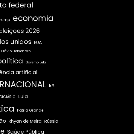
ito federal
economia
Trump
Eleições 2026
os unidos
EUA
Flávio Bolsonaro
olítica
Governo Lula
ência artificial
ERNACIONAL
Irã
Lula
DICIÁRIO
tica
Pátria Grande
ão
Rússia
Rhyan de Meira
e
Saúde Pública