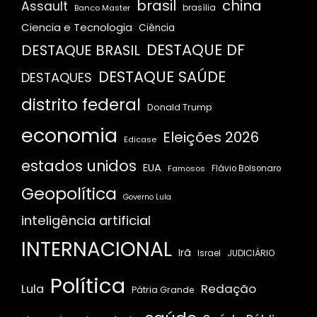
brasil
china
Assault
Banco Master
brasília
Ciencia e Tecnologia
Ciência
DESTAQUE DF
DESTAQUE BRASIL
DESTAQUE SAÚDE
DESTAQUES
distrito federal
Donald Trump
economia
Eleições 2026
Edicase
estados unidos
EUA
Famosos
Flávio Bolsonaro
Geopolítica
Governo Lula
inteligência artificial
INTERNACIONAL
Irã
JUDICIÁRIO
Israel
Política
Redação
Lula
Pátria Grande